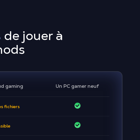
s
de jouer à
mods
ud gaming
Un PC gamer neuf
s fichiers
sible