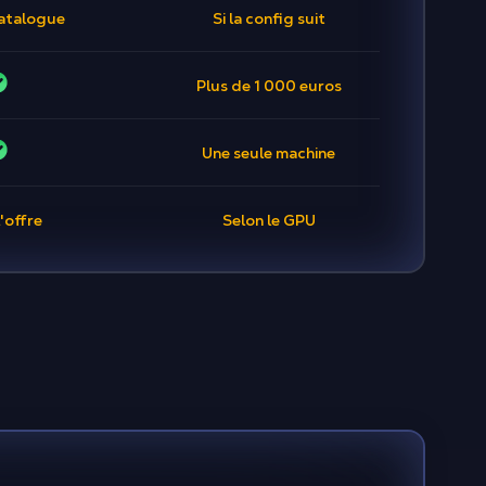
catalogue
Si la config suit
Plus de 1 000 euros
Une seule machine
'offre
Selon le GPU