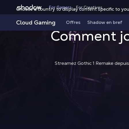
Shadow.tech
For Gamers
For Creatives
Choose a country to display content specific to you
Cloud Gaming
Offres
Shadow en bref
Comment jo
Streamez Gothic 1 Remake depuis 