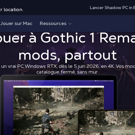
Lancer Shadow PC in 
r location.
Jouer sur Mac
Ressources
uer à
Gothic 1 Rem
Comment jouer à Gothic 1 Re
Shadow Blog
How to play
mods, partout
un vrai PC Windows RTX, dès le 5 juin 2026, en 4K. Vos mod
catalogue fermé, sans mur.