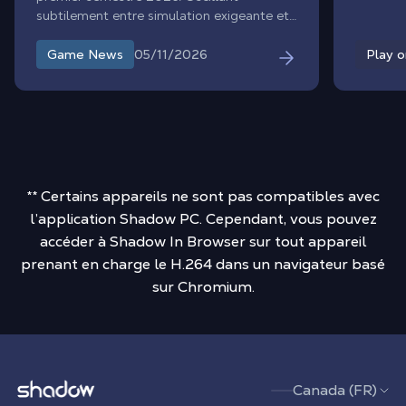
subtilement entre simulation exigeante et
bénéfic
frénésie purement arcade, ce voyage très
Gaming.
attendu au cœur d'un Japon ultra-réaliste
05/11/2026
Game News
Play 
redéfinit les standards de son genre. Des
néons de Tokyo aux cols enneigés du mont
Fuji, tout le monde s'accorde sur son
ambition sans limite : révolutionner le jeu
de course en monde ouvert grâce à sa
technologie, son son immersif et son
ampleur à couper le souffle.
** Certains appareils ne sont pas compatibles avec
l’application Shadow PC. Cependant, vous pouvez
accéder à Shadow In Browser sur tout appareil
prenant en charge le H.264 dans un navigateur basé
sur Chromium.
Shadow.tech
Canada (FR)