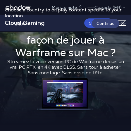
Shadow.tech
Canada (FR)
Mon compte
Choose a country to display content specific to your
location.
Cloud Gaming
USA
Quelle est la
S'abonner
Quelle est la meilleure
Continue
façon de
Shadow Blog
jouer à
Play on Mac
Quell
Warframe sur Mac ?
Streamez la vraie version PC de Warframe depuis un
vrai PC RTX, en 4K avec DLSS. Sans tour à acheter.
Sans montage. Sans prise de tête.