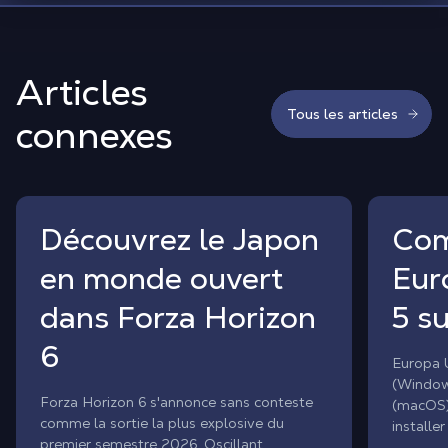
Articles
Tous les articles
connexes
Découvrez le Japon
Com
en monde ouvert
Eur
dans Forza Horizon
5 s
6
Europa U
(Window
Forza Horizon 6 s'annonce sans conteste
(macOS)
comme la sortie la plus explosive du
installe
premier semestre 2026. Oscillant
votre Ma