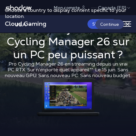
Shadow.tech
Canada (FR)
Mon compte
Choose a country to display content specific to your
location.
Cloud Gaming
USA
Comment joue
S'abonner
Comment jouer à
Pro
Continue
Cycling Manager 26
Shadow Blog
How to play
sur
Comme
un PC peu puissant ?
Pro Cycling Manager 26 en streaming depuis un vrai
PC RTX. Sur n'importe quel appareil
**
. Le 15 juin. Sans
nouveau GPU. Sans nouveau PC. Sans nouveau budget.