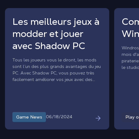
Les meilleurs jeux à
Com
modder et jouer
Win
avec Shadow PC
Windrose
mois d'a
Tous les joueurs vous le diront, les mods
pirateri
sont l’un des plus grands avantages du jeu
le studi
PC. Avec Shadow PC, vous pouvez très
jeu est 
facilement améliorer vos jeux avec des
Windows
mods et y jouer sur une TV, un smartphone
Vous vou
ou une tablette, alors qu'il serait
Blackbe
habituellement impossible d'utiliser des
Shadow P
jeux moddés.
pavillon
sans att
06/18/2024
Game News
Play 